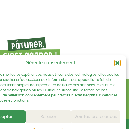
Gérer le consentement
les meilleures expériences, nous utilisons des technologies telles que les
r stocker et/ou accéder aux informations des appareils. Le fait de
 ces technologies nous permettra de traiter des données telles que le
Mentions légales
cebook
s sur Linkedin
ouvez-nous sur Youtube
t de navigation ou les ID uniques sur ce site. Le fait de ne pas
u de retirer son consentement peut avoir un effet négatif sur certaines
Politique de confidentialités
ques et fonctions.
cepter
Refuser
Voir les préférences
éveloppement et hébergement