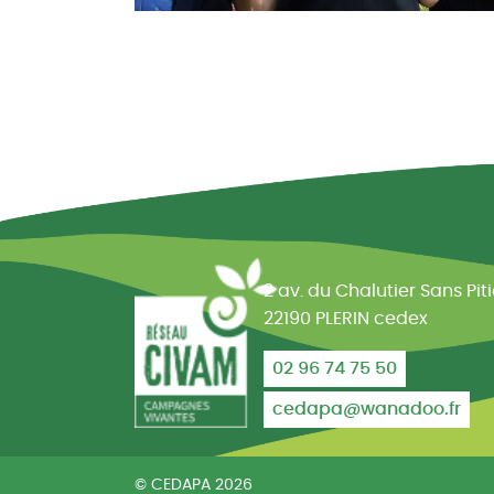
Réseau CIVAM - Campagne
2 av. du Chalutier Sans Pit
22190 PLERIN cedex
02 96 74 75 50
cedapa@wanadoo.fr
© CEDAPA 2026