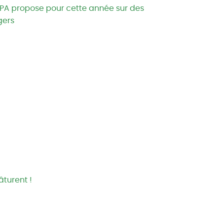
APA propose pour cette année sur des
gers
âturent !