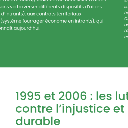
ns va traverser différents dispositifs d’aides
s
h
’intrants), aux contrats territoriaux
C
EI (système fourrager économe en intrants), qui
an
nnaît aujourd’hui.
l’
e
1995 et 2006 : les 
contre l’injustice et
durable