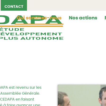
CONTACT
Qui sommes-nous
Nos actions
DAPA est revenu sur les
n Assemblée Générale.
du CEDAPA en faisant
é à faire avancer une