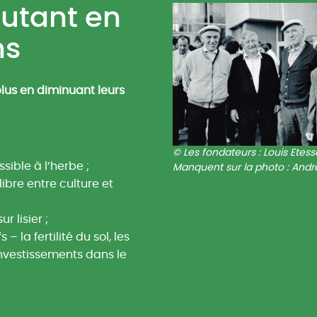
autant en
ns
plus en diminuant leurs
Les fondateurs : Louis Ete
sible à l’herbe ;
Manquent sur la photo : André
libre entre culture et
r lisier ;
– la fertilité du sol, les
nvestissements dans le