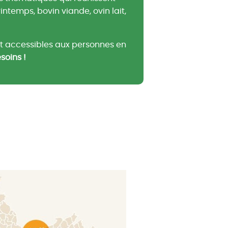
temps, bovin viande, ovin lait,
t accessibles aux personnes en
soins !
Rallye h
Tour d’herbe de l
participants sur l