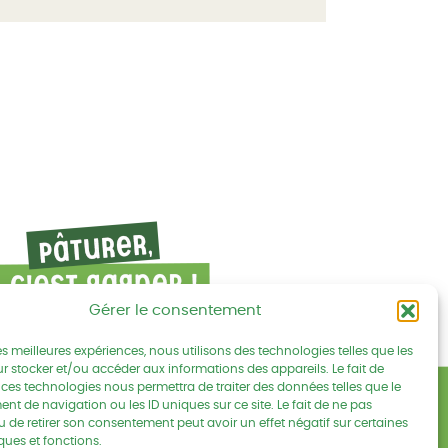
Gérer le consentement
les meilleures expériences, nous utilisons des technologies telles que les
r stocker et/ou accéder aux informations des appareils. Le fait de
 ces technologies nous permettra de traiter des données telles que le
Mentions légales
cebook
s sur Linkedin
ouvez-nous sur Youtube
t de navigation ou les ID uniques sur ce site. Le fait de ne pas
u de retirer son consentement peut avoir un effet négatif sur certaines
Politique de confidentialités
ques et fonctions.