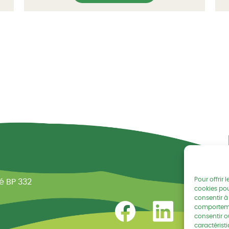
s vivantes
Pour offrir 
ié BP 332
cookies pou
consentir à
Retrouvez-nous sur Fa
Retrouvez-nou
Retr
comportemen
consentir o
caractéristi