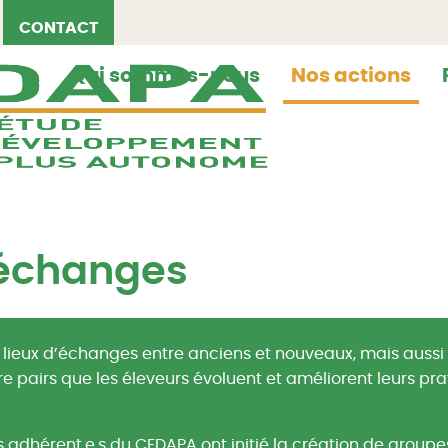
CONTACT
Qui sommes-nous
Nos actions
’échanges
lieux d’échanges entre anciens et nouveaux, mais aussi 
re pairs que les éleveurs évoluent et améliorent leurs pr
 adhérent.e.s du CEDAPA ont initié la création de groupe