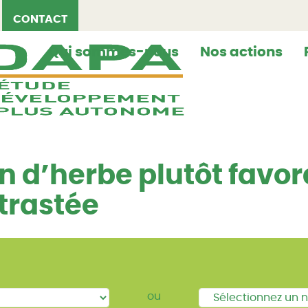
CONTACT
Qui sommes-nous
Nos actions
on d’herbe plutôt favo
ntrastée
ou