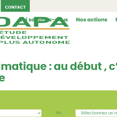
CONTACT
Qui sommes-nous
Nos actions
atique : au début , c
e
ou