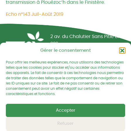
transmission à Plouézoc’h dans le Finistère.
Echo n°143 Juil-Août 2019
Réseau CIVAM - Campagnes vivantes
2 av. du Chalutier Sans Pitié BP
332
Gérer le consentement
22190 PLERIN cedex
Pour offrir les meilleures expériences, nous utilisons des technologies
02 96 74 75 50
telles que les cookies pour stocker et/ou accéder aux informations
des appareils. Le fait de consentir à ces technologies nous permettra
cedapa@wanadoo.fr
de traiter des données telles que le comportement de navigation ou
les ID uniques sur ce site. Le fait de ne pas consentir ou de retirer son
consentement peut avoir un effet négatif sur certaines
Retrouvez-nous sur Facebook
Retrouvez-nous sur Linked
Retrouvez-nous
caractéristiques et fonctions.
Mentions légales
Accepter
Politique de confidentialités
Refuser