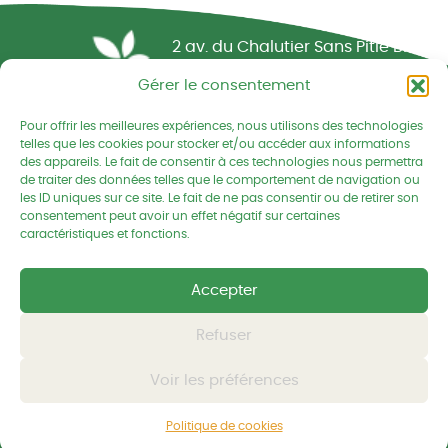
Réseau CIVAM - Campagnes vivantes
2 av. du Chalutier Sans Pitié BP
332
Gérer le consentement
22190 PLERIN cedex
Pour offrir les meilleures expériences, nous utilisons des technologies
02 96 74 75 50
telles que les cookies pour stocker et/ou accéder aux informations
des appareils. Le fait de consentir à ces technologies nous permettra
cedapa@wanadoo.fr
de traiter des données telles que le comportement de navigation ou
les ID uniques sur ce site. Le fait de ne pas consentir ou de retirer son
consentement peut avoir un effet négatif sur certaines
Retrouvez-nous sur Facebook
Retrouvez-nous sur Linked
Retrouvez-nous
caractéristiques et fonctions.
Accepter
Mentions légales
Politique de confidentialités
Refuser
Voir les préférences
© CEDAPA 2026
-
Tous droits réservés
Conception graphique
-
© charli tango studio
Politique de cookies
Développement et hébergement
-
© Kornog Web