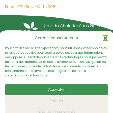
Echo n°79 Sept-Oct 2008
Réseau CIVAM - Campagnes vivantes
2 av. du Chalutier Sans Pitié BP
332
Gérer le consentement
22190 PLERIN cedex
Pour offrir les meilleures expériences, nous utilisons des technologies
02 96 74 75 50
telles que les cookies pour stocker et/ou accéder aux informations
des appareils. Le fait de consentir à ces technologies nous permettra
cedapa@wanadoo.fr
de traiter des données telles que le comportement de navigation ou
les ID uniques sur ce site. Le fait de ne pas consentir ou de retirer son
consentement peut avoir un effet négatif sur certaines
Retrouvez-nous sur Facebook
Retrouvez-nous sur Linked
Retrouvez-nous
caractéristiques et fonctions.
Mentions légales
Accepter
Politique de confidentialités
Refuser
Voir les préférences
© CEDAPA 2026
-
Tous droits réservés