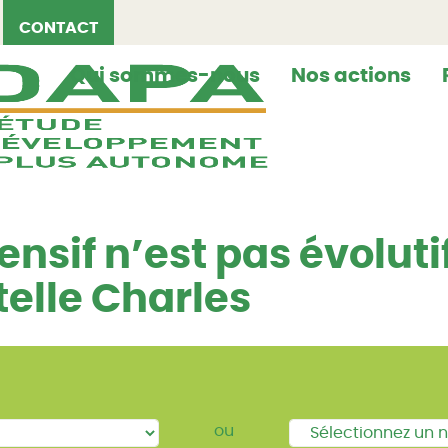
CONTACT
Qui sommes-nous
Nos actions
nsif n’est pas évolutif
telle Charles
ou