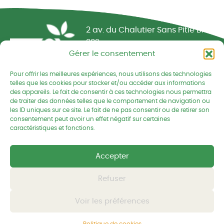
Réseau CIVAM - Campagnes vivantes
2 av. du Chalutier Sans Pitié BP
332
Gérer le consentement
22190 PLERIN cedex
Pour offrir les meilleures expériences, nous utilisons des technologies
02 96 74 75 50
telles que les cookies pour stocker et/ou accéder aux informations
des appareils. Le fait de consentir à ces technologies nous permettra
cedapa@wanadoo.fr
de traiter des données telles que le comportement de navigation ou
les ID uniques sur ce site. Le fait de ne pas consentir ou de retirer son
consentement peut avoir un effet négatif sur certaines
Retrouvez-nous sur Facebook
Retrouvez-nous sur Linked
Retrouvez-nous
caractéristiques et fonctions.
Mentions légales
Accepter
Politique de confidentialités
Refuser
Voir les préférences
© CEDAPA 2026
-
Tous droits réservés
Conception graphique
-
© charli tango studio