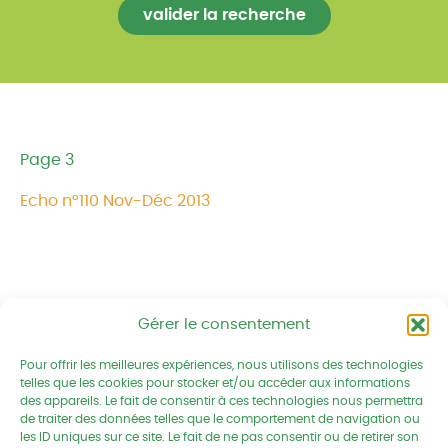
Page 3
Echo n°110 Nov-Déc 2013
Gérer le consentement
Réseau CIVAM - Campagnes vivantes
Pour offrir les meilleures expériences, nous utilisons des technologies
2 av. du Chalutier Sans Pitié BP
telles que les cookies pour stocker et/ou accéder aux informations
des appareils. Le fait de consentir à ces technologies nous permettra
332
de traiter des données telles que le comportement de navigation ou
22190 PLERIN cedex
les ID uniques sur ce site. Le fait de ne pas consentir ou de retirer son