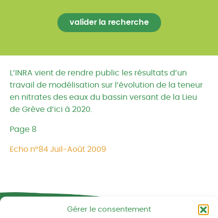
L’INRA vient de rendre public les résultats d’un
travail de modélisation sur l’évolution de la teneur
en nitrates des eaux du bassin versant de la Lieu
de Grève d’ici à 2020.
Page 8
Echo n°84 Juil-Août 2009
Réseau CIVAM - Campagnes vivantes
Gérer le consentement
2 av. du Chalutier Sans Pitié BP