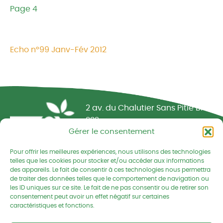
Page 4
Echo n°99 Janv-Fév 2012
Réseau CIVAM - Campagnes vivantes
2 av. du Chalutier Sans Pitié BP
332
Gérer le consentement
22190 PLERIN cedex
Pour offrir les meilleures expériences, nous utilisons des technologies
02 96 74 75 50
telles que les cookies pour stocker et/ou accéder aux informations
des appareils. Le fait de consentir à ces technologies nous permettra
cedapa@wanadoo.fr
de traiter des données telles que le comportement de navigation ou
les ID uniques sur ce site. Le fait de ne pas consentir ou de retirer son
consentement peut avoir un effet négatif sur certaines
Retrouvez-nous sur Facebook
Retrouvez-nous sur Linked
Retrouvez-nous
caractéristiques et fonctions.