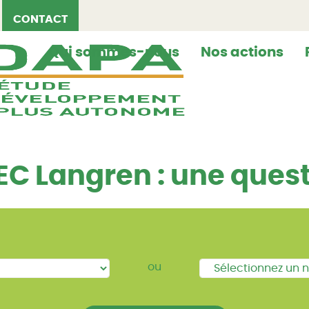
CONTACT
Qui sommes-nous
Nos actions
EC Langren : une quest
ou