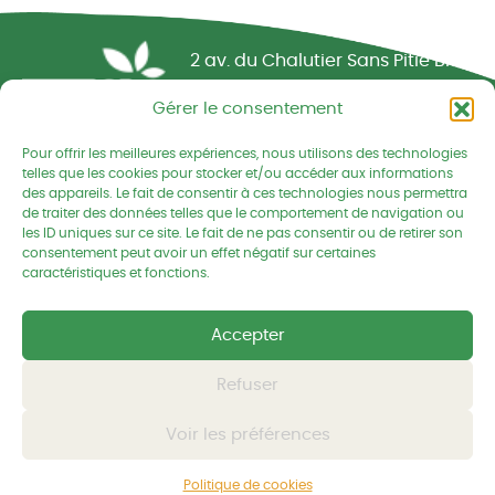
Réseau CIVAM - Campagnes vivantes
2 av. du Chalutier Sans Pitié BP
332
Gérer le consentement
22190 PLERIN cedex
Pour offrir les meilleures expériences, nous utilisons des technologies
02 96 74 75 50
telles que les cookies pour stocker et/ou accéder aux informations
des appareils. Le fait de consentir à ces technologies nous permettra
cedapa@wanadoo.fr
de traiter des données telles que le comportement de navigation ou
les ID uniques sur ce site. Le fait de ne pas consentir ou de retirer son
consentement peut avoir un effet négatif sur certaines
Retrouvez-nous sur Facebook
Retrouvez-nous sur Linked
Retrouvez-nous
caractéristiques et fonctions.
Accepter
Mentions légales
Politique de confidentialités
Refuser
Voir les préférences
© CEDAPA 2026
-
Tous droits réservés
Conception graphique
-
© charli tango studio
Politique de cookies
Développement et hébergement
-
© Kornog Web