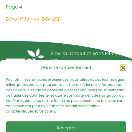
Page 4
Echo n°98 Nov-Déc 2011
Réseau CIVAM - Campagnes vivantes
2 av. du Chalutier Sans Pitié BP
332
Gérer le consentement
22190 PLERIN cedex
Pour offrir les meilleures expériences, nous utilisons des technologies
02 96 74 75 50
telles que les cookies pour stocker et/ou accéder aux informations
des appareils. Le fait de consentir à ces technologies nous permettra
cedapa@wanadoo.fr
de traiter des données telles que le comportement de navigation ou
les ID uniques sur ce site. Le fait de ne pas consentir ou de retirer son
consentement peut avoir un effet négatif sur certaines
Retrouvez-nous sur Facebook
Retrouvez-nous sur Linked
Retrouvez-nous
caractéristiques et fonctions.
Mentions légales
Accepter