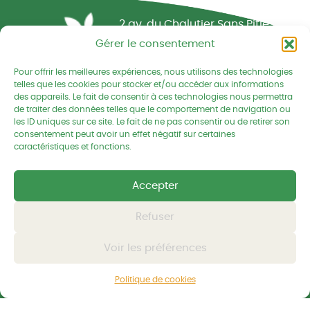
Réseau CIVAM - Campagnes vivantes
2 av. du Chalutier Sans Pitié BP
332
Gérer le consentement
22190 PLERIN cedex
Pour offrir les meilleures expériences, nous utilisons des technologies
telles que les cookies pour stocker et/ou accéder aux informations
02 96 74 75 50
des appareils. Le fait de consentir à ces technologies nous permettra
de traiter des données telles que le comportement de navigation ou
cedapa@wanadoo.fr
les ID uniques sur ce site. Le fait de ne pas consentir ou de retirer son
consentement peut avoir un effet négatif sur certaines
caractéristiques et fonctions.
Retrouvez-nous sur Facebook
Retrouvez-nous sur Linked
Retrouvez-nous
Accepter
Mentions légales
Refuser
Politique de confidentialités
Voir les préférences
© CEDAPA 2026
-
Tous droits réservés
Conception graphique
-
© charli tango studio
Politique de cookies
Développement et hébergement
-
© Kornog Web