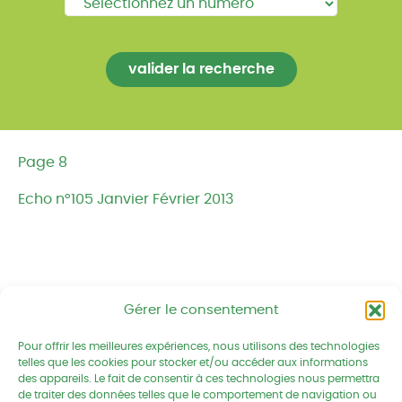
Page 8
Echo n°105 Janvier Février 2013
Gérer le consentement
Réseau CIVAM - Campagnes vivantes
Pour offrir les meilleures expériences, nous utilisons des technologies
2 av. du Chalutier Sans Pitié BP
telles que les cookies pour stocker et/ou accéder aux informations
332
des appareils. Le fait de consentir à ces technologies nous permettra
de traiter des données telles que le comportement de navigation ou
22190 PLERIN cedex