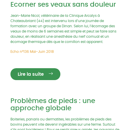
Ecorner ses veaux sans douleur
Jean-Marie Nicol, vétérinaire de la Clinique Arcalys à
Chateaubriant (44) est intervenu lors d’une journée de
formation avec un groupe de Dinan. Selon lui, l’écornage des
veaux de moins de 6 semaines est simple et peut se faire sans
douleur, en réalisant une anesthésie du nerf cornual et un
écornage thermique dès que le cornillon est apparent.
Echo n°136 Mai-Juin 2018
Lire la suite
Problèmes de pieds : une
approche globale
Boiteries, panaris ou dermatites, les problèmes de pieds des
bovins peuvent vite devenir ingérables sur une ferme. Surtout
s’ils sont bactériens ! Pour se sentir mieux armés, les paysans de