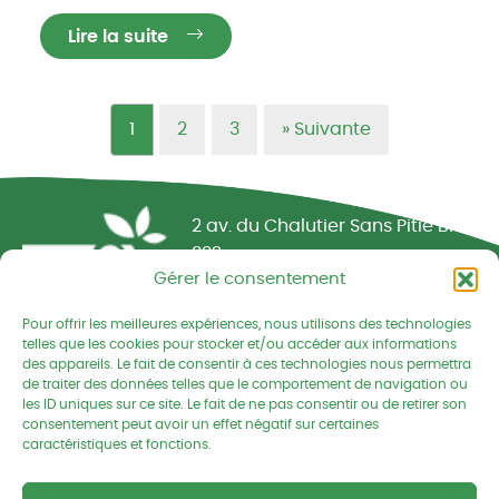
Lire la suite
1
2
3
»
Suivante
Réseau CIVAM - Campagnes vivantes
2 av. du Chalutier Sans Pitié BP
332
Gérer le consentement
22190 PLERIN cedex
Pour offrir les meilleures expériences, nous utilisons des technologies
02 96 74 75 50
telles que les cookies pour stocker et/ou accéder aux informations
des appareils. Le fait de consentir à ces technologies nous permettra
cedapa@wanadoo.fr
de traiter des données telles que le comportement de navigation ou
les ID uniques sur ce site. Le fait de ne pas consentir ou de retirer son
consentement peut avoir un effet négatif sur certaines
Retrouvez-nous sur Facebook
Retrouvez-nous sur Linked
Retrouvez-nous
caractéristiques et fonctions.