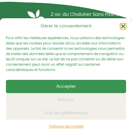
Réseau CIVAM - Campagnes vivantes
2 av. du Chalutier Sans Pitié BP
332
Gérer le consentement
22190 PLERIN cedex
Pour offrir les meilleures expériences, nous utilisons des technologies
02 96 74 75 50
telles que les cookies pour stocker et/ou accéder aux informations
des appareils. Le fait de consentir à ces technologies nous permettra
cedapa@wanadoo.fr
de traiter des données telles que le comportement de navigation ou
les ID uniques sur ce site. Le fait de ne pas consentir ou de retirer son
consentement peut avoir un effet négatif sur certaines
Retrouvez-nous sur Facebook
Retrouvez-nous sur Linked
Retrouvez-nous
caractéristiques et fonctions.
Accepter
Mentions légales
Politique de confidentialités
Refuser
Voir les préférences
© CEDAPA 2026
-
Tous droits réservés
Conception graphique
-
© charli tango studio
Politique de cookies
Développement et hébergement
-
© Kornog Web