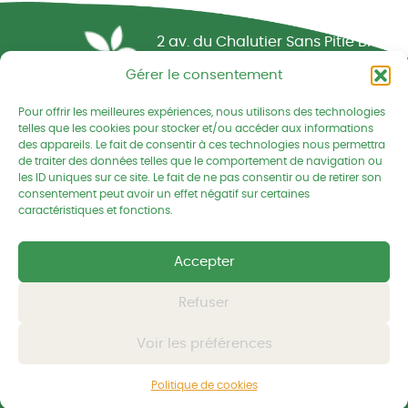
Réseau CIVAM - Campagnes vivantes
2 av. du Chalutier Sans Pitié BP
332
Gérer le consentement
22190 PLERIN cedex
Pour offrir les meilleures expériences, nous utilisons des technologies
02 96 74 75 50
telles que les cookies pour stocker et/ou accéder aux informations
des appareils. Le fait de consentir à ces technologies nous permettra
cedapa@wanadoo.fr
de traiter des données telles que le comportement de navigation ou
les ID uniques sur ce site. Le fait de ne pas consentir ou de retirer son
consentement peut avoir un effet négatif sur certaines
Retrouvez-nous sur Facebook
Retrouvez-nous sur Linked
Retrouvez-nous
caractéristiques et fonctions.
Accepter
Mentions légales
Politique de confidentialités
Refuser
Voir les préférences
© CEDAPA 2026
-
Tous droits réservés
Conception graphique
-
© charli tango studio
Politique de cookies
Développement et hébergement
-
© Kornog Web