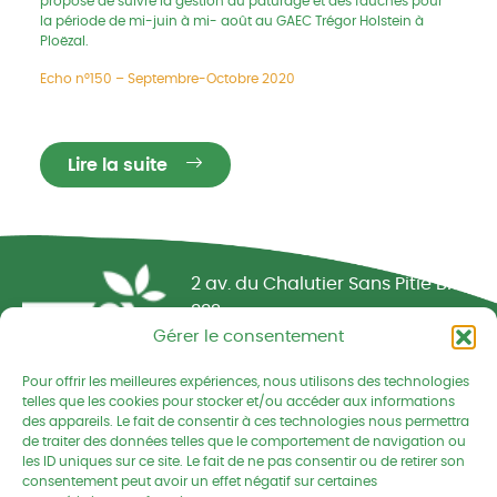
propose de suivre la gestion du pâturage et des fauches pour
la période de mi-juin à mi- août au GAEC Trégor Holstein à
Ploëzal.
Echo n°150 – Septembre-Octobre 2020
Lire la suite
Réseau CIVAM - Campagnes vivantes
2 av. du Chalutier Sans Pitié BP
332
Gérer le consentement
22190 PLERIN cedex
Pour offrir les meilleures expériences, nous utilisons des technologies
02 96 74 75 50
telles que les cookies pour stocker et/ou accéder aux informations
des appareils. Le fait de consentir à ces technologies nous permettra
cedapa@wanadoo.fr
de traiter des données telles que le comportement de navigation ou
les ID uniques sur ce site. Le fait de ne pas consentir ou de retirer son
consentement peut avoir un effet négatif sur certaines
Retrouvez-nous sur Facebook
Retrouvez-nous sur Linked
Retrouvez-nous