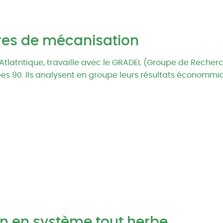
res de mécanisation
 Atlatntique, travaille avec le GRADEL (Groupe de Recher
es 90. Ils analysent en groupe leurs résultats économm
n en système tout herbe