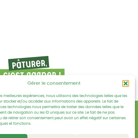
Gérer le consentement
les meilleures expériences, nous utilisons des technologies telles que les
r stocker et/ou accéder aux informations des appareils. Le fait de
 ces technologies nous permettra de traiter des données telles que le
Mentions légales
cebook
s sur Linkedin
ouvez-nous sur Youtube
t de navigation ou les ID uniques sur ce site. Le fait de ne pas
u de retirer son consentement peut avoir un effet négatif sur certaines
Politique de confidentialités
ques et fonctions.