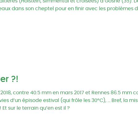
aitières (Holstein, Simmental et croisées) à Gosné (35). D
ureaux dans son cheptel pour en finir avec les problèmes 
er ?!
s 2018, contre 40.5 mm en mars 2017 et Rennes 86.5 mm 
es d’un épisode estival (qui frôle les 30°C), … Bref, la mi
t sur le terrain qu’en est il ?