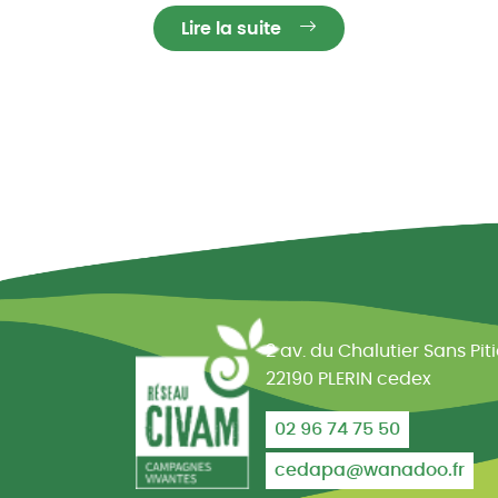
Lire la suite
Réseau CIVAM - Campagne
2 av. du Chalutier Sans Pit
22190 PLERIN cedex
02 96 74 75 50
cedapa@wanadoo.fr