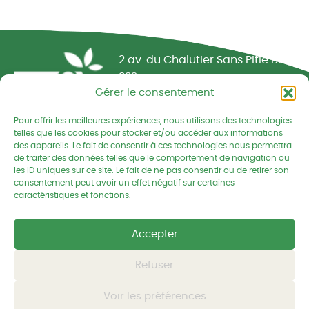
Réseau CIVAM - Campagnes vivantes
2 av. du Chalutier Sans Pitié BP
332
Gérer le consentement
22190 PLERIN cedex
Pour offrir les meilleures expériences, nous utilisons des technologies
02 96 74 75 50
telles que les cookies pour stocker et/ou accéder aux informations
des appareils. Le fait de consentir à ces technologies nous permettra
cedapa@wanadoo.fr
de traiter des données telles que le comportement de navigation ou
les ID uniques sur ce site. Le fait de ne pas consentir ou de retirer son
consentement peut avoir un effet négatif sur certaines
Retrouvez-nous sur Facebook
Retrouvez-nous sur Linked
Retrouvez-nous
caractéristiques et fonctions.
Mentions légales
Accepter
Politique de confidentialités
Refuser
Voir les préférences
© CEDAPA 2026
-
Tous droits réservés