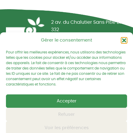
Réseau CIVAM - Campagnes vivantes
2 av. du Chalutier Sans Pitié BP
332
22190 PLERIN cedex
Gérer le consentement
02 96 74 75 50
Pour offrir les meilleures expériences, nous utilisons des technologies
telles que les cookies pour stocker et/ou accéder aux informations
cedapa@wanadoo.fr
des appareils. Le fait de consentir à ces technologies nous permettra
de traiter des données telles que le comportement de navigation ou
les ID uniques sur ce site. Le fait de ne pas consentir ou de retirer son
Retrouvez-nous sur Facebook
Retrouvez-nous sur Linked
Retrouvez-nous
consentement peut avoir un effet négatif sur certaines
caractéristiques et fonctions.
Mentions légales
Accepter
Politique de confidentialités
Refuser
© CEDAPA 2026
-
Tous droits réservés
Voir les préférences
Conception graphique
-
© charli tango studio