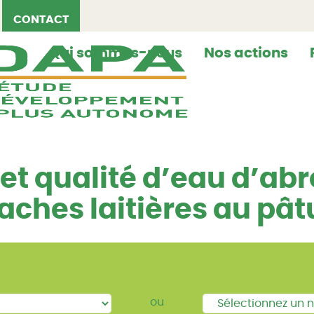
CONTACT
Qui sommes-nous
Nos actions
 et qualité d’eau d’a
aches laitières au pât
ou