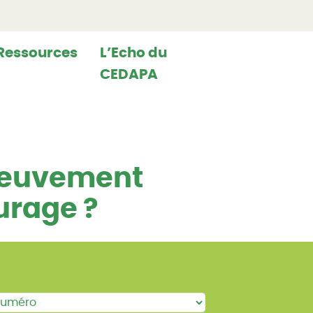
Ressources
L’Echo du
CEDAPA
breuvement
urage ?