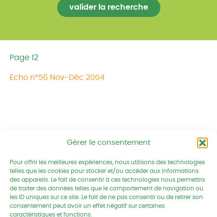
Page 12
Echo n°56 Nov-Déc 2004
Gérer le consentement
Pour offrir les meilleures expériences, nous utilisons des technologies
Réseau CIVAM - Campagnes vivantes
telles que les cookies pour stocker et/ou accéder aux informations
2 av. du Chalutier Sans Pitié BP
des appareils. Le fait de consentir à ces technologies nous permettra
332
de traiter des données telles que le comportement de navigation ou
les ID uniques sur ce site. Le fait de ne pas consentir ou de retirer son
22190 PLERIN cedex
consentement peut avoir un effet négatif sur certaines
caractéristiques et fonctions.