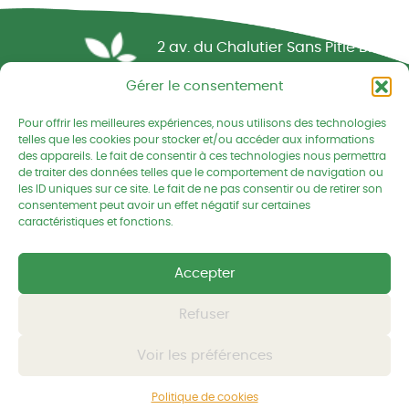
Réseau CIVAM - Campagnes vivantes
2 av. du Chalutier Sans Pitié BP
332
Gérer le consentement
22190 PLERIN cedex
Pour offrir les meilleures expériences, nous utilisons des technologies
02 96 74 75 50
telles que les cookies pour stocker et/ou accéder aux informations
des appareils. Le fait de consentir à ces technologies nous permettra
cedapa@wanadoo.fr
de traiter des données telles que le comportement de navigation ou
les ID uniques sur ce site. Le fait de ne pas consentir ou de retirer son
consentement peut avoir un effet négatif sur certaines
Retrouvez-nous sur Facebook
Retrouvez-nous sur Linked
Retrouvez-nous
caractéristiques et fonctions.
Accepter
Mentions légales
Politique de confidentialités
Refuser
Voir les préférences
© CEDAPA 2026
-
Tous droits réservés
Conception graphique
-
© charli tango studio
Politique de cookies
Développement et hébergement
-
© Kornog Web