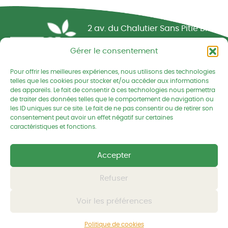
Réseau CIVAM - Campagnes vivantes
2 av. du Chalutier Sans Pitié BP
332
Gérer le consentement
22190 PLERIN cedex
Pour offrir les meilleures expériences, nous utilisons des technologies
02 96 74 75 50
telles que les cookies pour stocker et/ou accéder aux informations
des appareils. Le fait de consentir à ces technologies nous permettra
cedapa@wanadoo.fr
de traiter des données telles que le comportement de navigation ou
les ID uniques sur ce site. Le fait de ne pas consentir ou de retirer son
consentement peut avoir un effet négatif sur certaines
Retrouvez-nous sur Facebook
Retrouvez-nous sur Linked
Retrouvez-nous
caractéristiques et fonctions.
Accepter
Mentions légales
Politique de confidentialités
Refuser
Voir les préférences
© CEDAPA 2026
-
Tous droits réservés
Conception graphique
-
© charli tango studio
Politique de cookies
Développement et hébergement
-
© Kornog Web