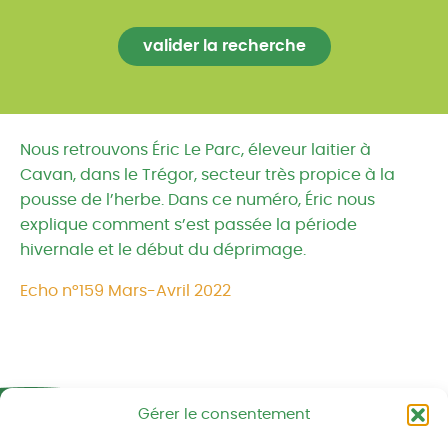
Nous retrouvons Éric Le Parc, éleveur laitier à
Cavan, dans le Trégor, secteur très propice à la
pousse de l’herbe. Dans ce numéro, Éric nous
explique comment s’est passée la période
hivernale et le début du déprimage.
Echo n°159 Mars-Avril 2022
Gérer le consentement
Réseau CIVAM - Campagnes vivantes
2 av. du Chalutier Sans Pitié BP