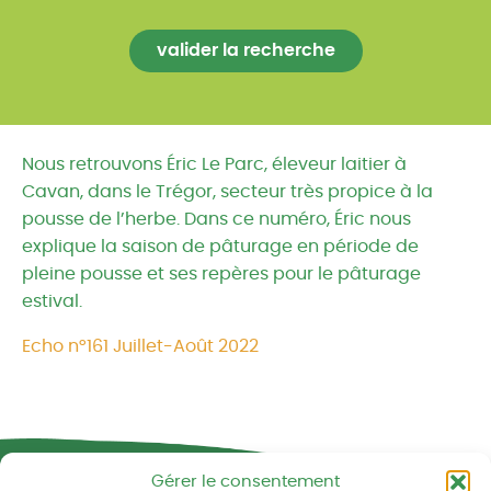
Nous retrouvons Éric Le Parc, éleveur laitier à
Cavan, dans le Trégor, secteur très propice à la
pousse de l’herbe. Dans ce numéro, Éric nous
explique la saison de pâturage en période de
pleine pousse et ses repères pour le pâturage
estival.
Echo n°161 Juillet-Août 2022
Réseau CIVAM - Campagnes vivantes
Gérer le consentement
2 av. du Chalutier Sans Pitié BP