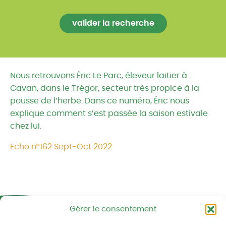
Nous retrouvons Éric Le Parc, éleveur laitier à
Cavan, dans le Trégor, secteur très propice à la
pousse de l’herbe. Dans ce numéro, Éric nous
explique comment s’est passée la saison estivale
chez lui.
Echo n°162 Sept-Oct 2022
Gérer le consentement
Réseau CIVAM - Campagnes vivantes
2 av. du Chalutier Sans Pitié BP