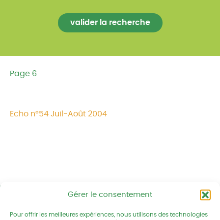
Page 6
Echo n°54 Juil-Août 2004
Gérer le consentement
Réseau CIVAM - Campagnes vivantes
2 av. du Chalutier Sans Pitié BP
Pour offrir les meilleures expériences, nous utilisons des technologies
332