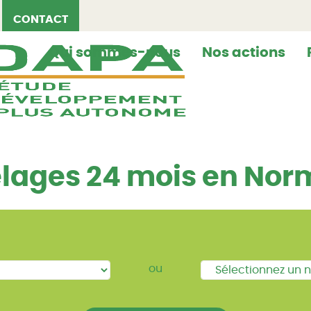
CONTACT
Qui sommes-nous
Nos actions
êlages 24 mois en No
ou