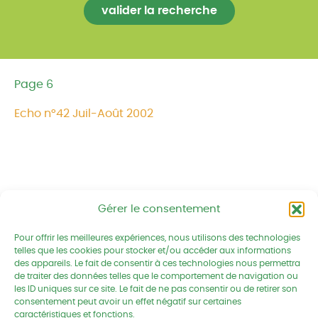
Page 6
Echo n°42 Juil-Août 2002
Gérer le consentement
Pour offrir les meilleures expériences, nous utilisons des technologies
Réseau CIVAM - Campagnes vivantes
telles que les cookies pour stocker et/ou accéder aux informations
2 av. du Chalutier Sans Pitié BP
des appareils. Le fait de consentir à ces technologies nous permettra
332
de traiter des données telles que le comportement de navigation ou
les ID uniques sur ce site. Le fait de ne pas consentir ou de retirer son
22190 PLERIN cedex
consentement peut avoir un effet négatif sur certaines
caractéristiques et fonctions.