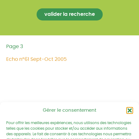
Page 3
Echo n°61 Sept-Oct 2005
Gérer le consentement
Réseau CIVAM - Campagnes vivantes
2 av. du Chalutier Sans Pitié BP
Pour offrir les meilleures expériences, nous utilisons des technologies
telles que les cookies pour stocker et/ou accéder aux informations
332
des appareils. Le fait de consentir à ces technologies nous permettra
22190 PLERIN cedex