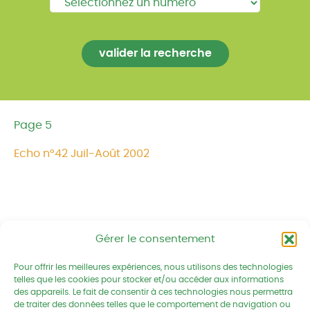
Page 5
Echo n°42 Juil-Août 2002
Gérer le consentement
Réseau CIVAM - Campagnes vivantes
Pour offrir les meilleures expériences, nous utilisons des technologies
2 av. du Chalutier Sans Pitié BP
telles que les cookies pour stocker et/ou accéder aux informations
332
des appareils. Le fait de consentir à ces technologies nous permettra
de traiter des données telles que le comportement de navigation ou
22190 PLERIN cedex