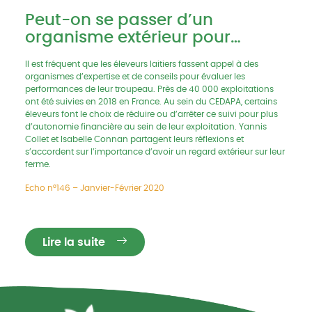
Peut-on se passer d’un
organisme extérieur pour
mesurer et analyser les
Il est fréquent que les éleveurs laitiers fassent appel à des
performances de son troupeau
organismes d’expertise et de conseils pour évaluer les
laitier ?
performances de leur troupeau. Près de 40 000 exploitations
ont été suivies en 2018 en France. Au sein du CEDAPA, certains
éleveurs font le choix de réduire ou d’arrêter ce suivi pour plus
d’autonomie financière au sein de leur exploitation. Yannis
Collet et Isabelle Connan partagent leurs réflexions et
s’accordent sur l’importance d’avoir un regard extérieur sur leur
ferme.
Echo n°146 – Janvier-Février 2020
Lire la suite
Réseau CIVAM - Campagnes vivantes