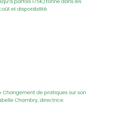
 jusqu’à parfois 175€/tonne dans les
oût et disponibilité.
e « Changement de pratiques sur son
abelle Chambry, directrice.