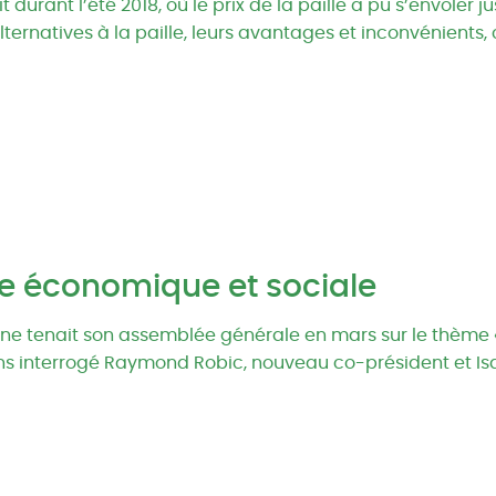
it durant l’été 2018, où le prix de la paille a pu s’envoler
lternatives à la paille, leurs avantages et inconvénients, c
e économique et sociale
agne tenait son assemblée générale en mars sur le thèm
vons interrogé Raymond Robic, nouveau co-président et Is