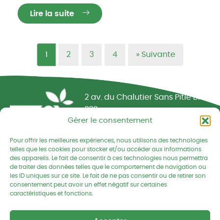
Lire la suite
1
2
3
4
»
Suivante
Réseau CIVAM - Campagnes vivantes
2 av. du Chalutier Sans Pitié BP
332
Gérer le consentement
22190 PLERIN cedex
Pour offrir les meilleures expériences, nous utilisons des technologies
02 96 74 75 50
telles que les cookies pour stocker et/ou accéder aux informations
des appareils. Le fait de consentir à ces technologies nous permettra
cedapa@wanadoo.fr
de traiter des données telles que le comportement de navigation ou
les ID uniques sur ce site. Le fait de ne pas consentir ou de retirer son
consentement peut avoir un effet négatif sur certaines
Retrouvez-nous sur Facebook
Retrouvez-nous sur Linked
Retrouvez-nous
caractéristiques et fonctions.