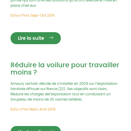
printemps sont une des solutions qu’ils ont retenue et mise en
place chez eux.
Echo n°144 Sept-Oct 2019
Lire la suite
Réduire la voilure pour travailler
moins ?
Amaury Lechien décide de s’installer en 2009 sur l’exploitation
familiale àPlouër sur Rance (22). Ses objectifs sont clairs :
Réduire les charges del’exploitation tout en conduisant un
troupeau de moins de 30 vaches laitières.
Echo n°141 Mars-Avril 2019