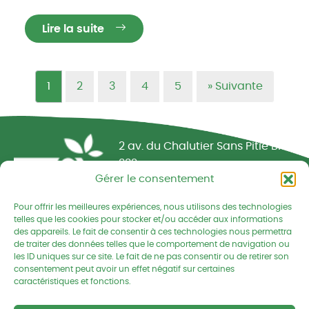
Lire la suite
1
2
3
4
5
»
Suivante
Réseau CIVAM - Campagnes vivantes
2 av. du Chalutier Sans Pitié BP
332
Gérer le consentement
22190 PLERIN cedex
Pour offrir les meilleures expériences, nous utilisons des technologies
02 96 74 75 50
telles que les cookies pour stocker et/ou accéder aux informations
des appareils. Le fait de consentir à ces technologies nous permettra
cedapa@wanadoo.fr
de traiter des données telles que le comportement de navigation ou
les ID uniques sur ce site. Le fait de ne pas consentir ou de retirer son
consentement peut avoir un effet négatif sur certaines
Retrouvez-nous sur Facebook
Retrouvez-nous sur Linked
Retrouvez-nous
caractéristiques et fonctions.