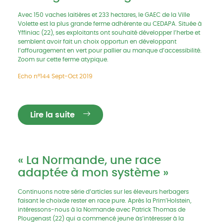
troupeau, c’est possible !
Avec 150 vaches laitières et 233 hectares, le GAEC de la Ville
Volette est la plus grande ferme adhérente au CEDAPA. Située à
Yffiniac (22), ses exploitants ont souhaité développer l’herbe et
semblent avoir fait un choix opportun en développant
l’affouragement en vert pour pallier au manque d’accessibilité.
Zoom sur cette ferme atypique.
Echo n°144 Sept-Oct 2019
Lire la suite
« La Normande, une race
adaptée à mon système »
Continuons notre série d’articles sur les éleveurs herbagers
faisant le choixde rester en race pure. Après la Prim’Holstein,
intéressons-nous à la Normande avec Patrick Thomas de
Plougenast (22) qui a commencé jeune às’intéresser à la