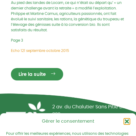
Au pied des landes de Locarn, ce qui n’était au départ qu’ « un
dernier challenge avant la retraite » a modifié l’exploitation.
Philippe et Martine Camus, agriculteurs passionnés, ont fait
évolué le suivi sanitaire, les rations, la génétique du troupeau et
l’élevage des génisses suite à la conversion bio. Ils sont
satisfaits du résultat.
Page 3
Echo 121 septembre octobre 2015
Lire la suite
Réseau CIVAM - Campagnes vivantes
2 av. du Chalutier Sans Pitié BP
332
Gérer le consentement
22190 PLERIN cedex
Pour offrir les meilleures expériences, nous utilisons des technologies
02 96 74 75 50