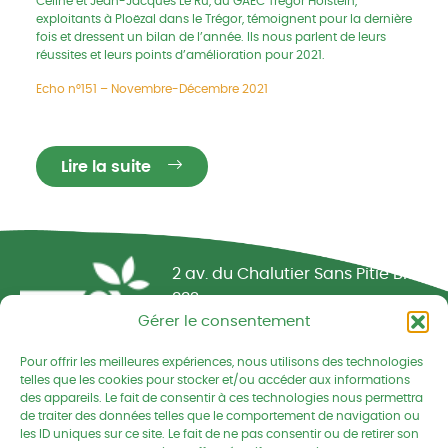
Céline et Jean-Jacques Le Ru, du GAEC Trégor Holstein,
exploitants à Ploëzal dans le Trégor, témoignent pour la dernière
fois et dressent un bilan de l’année. Ils nous parlent de leurs
réussites et leurs points d’amélioration pour 2021.
Echo n°151 – Novembre-Décembre 2021
Lire la suite
Réseau CIVAM - Campagnes vivantes
2 av. du Chalutier Sans Pitié BP
332
Gérer le consentement
22190 PLERIN cedex
Pour offrir les meilleures expériences, nous utilisons des technologies
02 96 74 75 50
telles que les cookies pour stocker et/ou accéder aux informations
des appareils. Le fait de consentir à ces technologies nous permettra
cedapa@wanadoo.fr
de traiter des données telles que le comportement de navigation ou
les ID uniques sur ce site. Le fait de ne pas consentir ou de retirer son