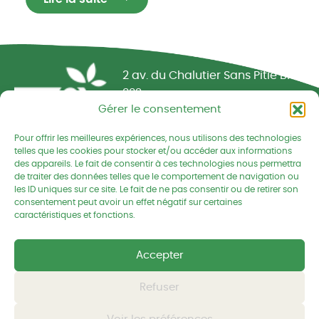
Réseau CIVAM - Campagnes vivantes
2 av. du Chalutier Sans Pitié BP
332
Gérer le consentement
22190 PLERIN cedex
Pour offrir les meilleures expériences, nous utilisons des technologies
02 96 74 75 50
telles que les cookies pour stocker et/ou accéder aux informations
des appareils. Le fait de consentir à ces technologies nous permettra
cedapa@wanadoo.fr
de traiter des données telles que le comportement de navigation ou
les ID uniques sur ce site. Le fait de ne pas consentir ou de retirer son
consentement peut avoir un effet négatif sur certaines
Retrouvez-nous sur Facebook
Retrouvez-nous sur Linked
Retrouvez-nous
caractéristiques et fonctions.
Mentions légales
Accepter
Politique de confidentialités
Refuser
© CEDAPA 2026
-
Tous droits réservés