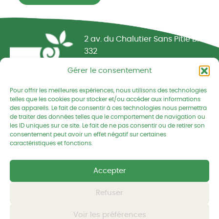
Réseau CIVAM - Campagnes vivantes
2 av. du Chalutier Sans Pitié BP
332
22190 PLERIN cedex
Gérer le consentement
02 96 74 75 50
Pour offrir les meilleures expériences, nous utilisons des technologies
telles que les cookies pour stocker et/ou accéder aux informations
cedapa@wanadoo.fr
des appareils. Le fait de consentir à ces technologies nous permettra
de traiter des données telles que le comportement de navigation ou
les ID uniques sur ce site. Le fait de ne pas consentir ou de retirer son
Retrouvez-nous sur Facebook
Retrouvez-nous sur Linked
Retrouvez-nous
consentement peut avoir un effet négatif sur certaines
caractéristiques et fonctions.
Mentions légales
Accepter
Politique de confidentialités
Refuser
© CEDAPA 2026
-
Tous droits réservés
Voir les préférences
Conception graphique
-
© charli tango studio