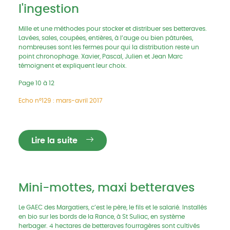
l'ingestion
Mille et une méthodes pour stocker et distribuer ses betteraves.
Lavées, sales, coupées, entières, à l’auge ou bien pâturées,
nombreuses sont les fermes pour qui la distribution reste un
point chronophage. Xavier, Pascal, Julien et Jean Marc
témoignent et expliquent leur choix.
Page 10 à 12
Echo n°129 : mars-avril 2017
Lire la suite
Mini-mottes, maxi betteraves
Le GAEC des Margatiers, c’est le père, le fils et le salarié. Installés
en bio sur les bords de la Rance, à St Suliac, en système
herbager. 4 hectares de betteraves fourragères sont cultivés