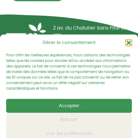
Réseau CIVAM - Campagnes vivantes
2 av. du Chalutier Sans Pitié BP
332
Gérer le consentement
22190 PLERIN cedex
Pour offrir les meilleures expériences, nous utilisons des technologies
02 96 74 75 50
telles que les cookies pour stocker et/ou accéder aux informations
des appareils. Le fait de consentir à ces technologies nous permettra
cedapa@wanadoo.fr
de traiter des données telles que le comportement de navigation ou
les ID uniques sur ce site. Le fait de ne pas consentir ou de retirer son
consentement peut avoir un effet négatif sur certaines
Retrouvez-nous sur Facebook
Retrouvez-nous sur Linked
Retrouvez-nous
caractéristiques et fonctions.
Mentions légales
Accepter
Politique de confidentialités
Refuser
Voir les préférences
© CEDAPA 2026
-
Tous droits réservés