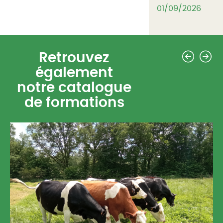
01/09/2026
Précéd
Su
Retrouvez
également
notre catalogue
de formations