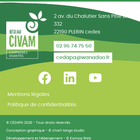
Réseau CIVAM - Campagnes vivantes
2 av. du Chalutier Sans Pitié BP
332
22190 PLERIN cedex
02 96 74 75 50
cedapa@wanadoo.fr
Retrouvez-nous sur Facebook
Retrouvez-nous sur Linked
Retrouvez-nous
Mentions légales
Politique de confidentialités
© CEDAPA 2026
-
Tous droits réservés
Conception graphique
-
© charli tango studio
Développement et hébergement
-
© Kornog Web