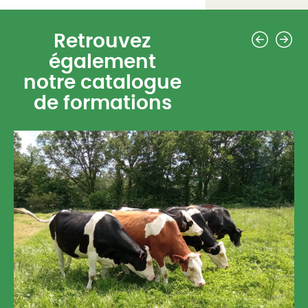
Précéd
Su
Retrouvez
également
notre catalogue
de formations