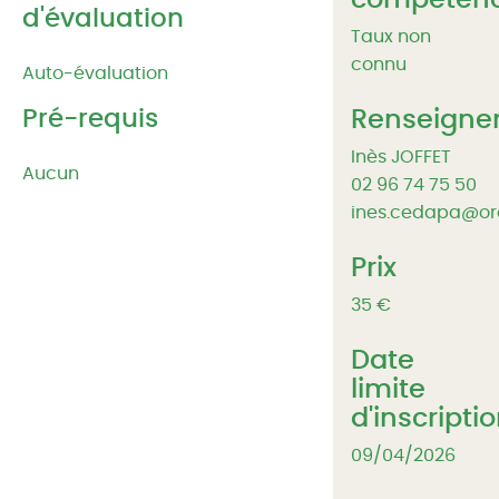
compéten
d'évaluation
Taux non
connu
Auto-évaluation
Pré-requis
Renseigne
Inès JOFFET
Aucun
02 96 74 75 50
ines.cedapa@or
Prix
35 €
Date
limite
d'inscripti
09/04/2026